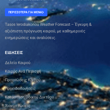
ΠΕΡΙΣΣΟΤΕΡΑ ΓΙΑ ΜΕΝΑ
Tasos Ierodiakonou Weather Forecast – Έγκυρη &
αξιόπιστη πρόγνωση καιρού, με καθημερινές
ενημερώσεις και αναλύσεις.
ΕΙΔΗΣΕΙΣ
Δελτίο Καιρού
Καιρός Ανά Περιοχή
Προγνώσεις Καιρού
Προειδοποιήσεις
Κατάσταση Οδικού Δικτύου
Χιονοπτώσεις