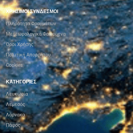
ΧΡΗΣΙΜΟΙ ΣΥΝΔΕΣΜΟΙ
Πληρότητα Φραγμάτων
Μετεωρολογικά Φαινόμενα
Όροι Χρήσης
Πολιτική Απορρήτου
Cookies
ΚΑΤΗΓΟΡΙΕΣ
Λευκωσία
Λεμεσός
Λάρνακα
Πάφος