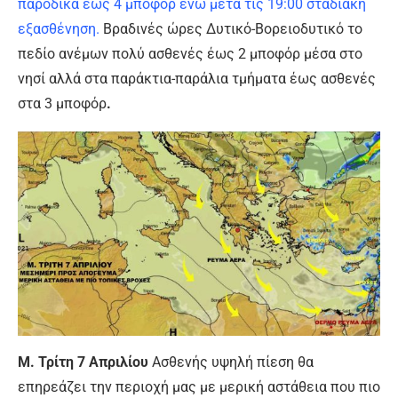
παροδικά έως 4 μποφόρ ενώ μετά τις 19:00 σταδιακή
εξασθένηση.
Βραδινές ώρες Δυτικό-Βορειοδυτικό το
πεδίο ανέμων πολύ ασθενές έως 2 μποφόρ μέσα στο
νησί αλλά στα παράκτια-παράλια τμήματα έως ασθενές
στα 3 μποφόρ
.
Μ. Τρίτη 7
Απριλίου
Ασθενής υψηλή πίεση θα
επηρεάζει την περιοχή μας με μερική αστάθεια που πιο