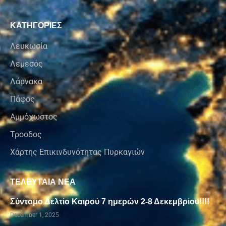
ΚΑΤΗΓΟΡΙΕΣ
Λευκωσία
Λεμεσός
Λάρνακα
Πάφος
Αμμόχωστος
Τροοδος
Χάρτης Επικινδυνότητας Πυρκαγιών
ΤΕΛΕΥΤΑΙΑ ΝΕΑ
Σύντομο Δελτίο Καιρού 7 ημερών 2-8 Δεκεμβρίου!!!!
December 1, 2025