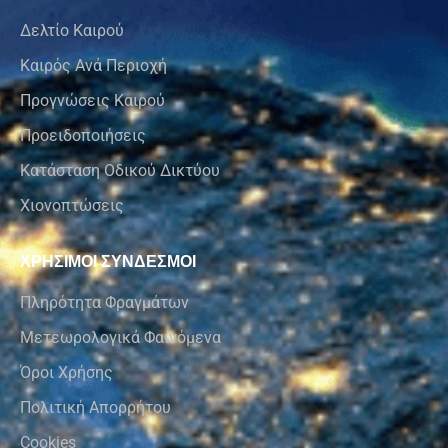
Δελτίο Καιρού
Καιρός Ανά Περιοχή
Προγνώσεις Καιρού
Προειδοποιήσεις
Κατάσταση Οδικού Δικτύου
Χιονοπτώσεις
ΧΡΗΣΙΜΟΙ ΣΥΝΔΕΣΜΟΙ
Πληρότητα Φραγμάτων
Μετεωρολογικά Φαινόμενα
Όροι Χρήσης
Πολιτική Απορρήτου
Cookies