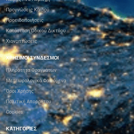
Προγνώσεις Καιρού
Προειδοποιήσεις
Κατάσταση Οδικού Δικτύου
Χιονοπτώσεις
ΧΡΗΣΙΜΟΙ ΣΥΝΔΕΣΜΟΙ
Πληρότητα Φραγμάτων
Μετεωρολογικά Φαινόμενα
Όροι Χρήσης
Πολιτική Απορρήτου
Cookies
ΚΑΤΗΓΟΡΙΕΣ