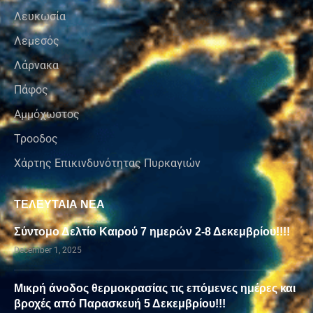
Λευκωσία
Λεμεσός
Λάρνακα
Πάφος
Αμμόχωστος
Τροοδος
Χάρτης Επικινδυνότητας Πυρκαγιών
ΤΕΛΕΥΤΑΙΑ ΝΕΑ
Σύντομο Δελτίο Καιρού 7 ημερών 2-8 Δεκεμβρίου!!!!
December 1, 2025
Μικρή άνοδος θερμοκρασίας τις επόμενες ημέρες και
βροχές από Παρασκευή 5 Δεκεμβρίου!!!