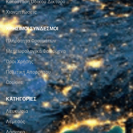
Κατάσταση Οδικού Δικτύου
Χιονοπτώσεις
ΧΡΗΣΙΜΟΙ ΣΥΝΔΕΣΜΟΙ
Πληρότητα Φραγμάτων
Μετεωρολογικά Φαινόμενα
Όροι Χρήσης
Πολιτική Απορρήτου
Cookies
ΚΑΤΗΓΟΡΙΕΣ
Λευκωσία
Λεμεσός
Λάρνακα