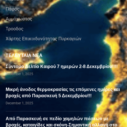
Πάφος
Αμμόχωστος
Τροοδος
Χάρτης Επικινδυνότητας Πυρκαγιών
ΤΕΛΕΥΤΑΙΑ ΝΕΑ
Σύντομο Δελτίο Καιρού 7 ημερών 2-8 Δεκεμβρίου!!!!
December 1, 2025
Μικρή άνοδος θερμοκρασίας τις επόμενες ημέρες και
βροχές από Παρασκευή 5 Δεκεμβρίου!!!
December 1, 2025
Από Παρασκευή σε πεδίο χαμηλών πιέσεων με
βροχές, καταιγίδες και σκόνη-Σημαντική αλλαγή στο