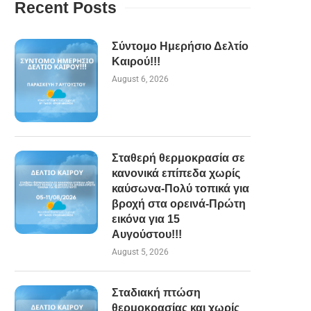
Recent Posts
Σύντομο Ημερήσιο Δελτίο
Κανονικές θερμοκρασίες το
Σταδιακή υποχώρηση του
Καιρού!!!
επόμενο 10ήμερο-Χωρίς έντομο
ρεύματος αέρα με την θερ
κύμα ζέστης με πιθανότητα
αρχικά σε μικρή...
August 6, 2026
αστάθειας στα...
July 31, 2026
August 2, 2026
Σταθερή θερμοκρασία σε
κανονικά επίπεδα χωρίς
καύσωνα-Πολύ τοπικά για
βροχή στα ορεινά-Πρώτη
εικόνα για 15
Αυγούστου!!!
August 5, 2026
Σταδιακή πτώση
θερμοκρασίας και χωρίς