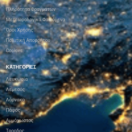
Πληρότητα Φραγμάτων
Μετεωρολογικά Φαινόμενα
Όροι Χρήσης
Πολιτική Απορρήτου
Cookies
ΚΑΤΗΓΟΡΙΕΣ
Λευκωσία
Λεμεσός
Λάρνακα
Πάφος
Αμμόχωστος
Τροοδος