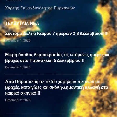
Χάρτης Επικινδυνότητας Πυρκαγιών
ΤΕΛΕΥΤΑΙΑ ΝΕΑ
Σύντομο Δελτίο Καιρού 7 ημερών 2-8 Δεκεμβρίου!!!!
December 1, 2025
Μικρή άνοδος θερμοκρασίας τις επόμενες ημέρες και
βροχές από Παρασκευή 5 Δεκεμβρίου!!!
December 1, 2025
Από Παρασκευή σε πεδίο χαμηλών πιέσεων με
βροχές, καταιγίδες και σκόνη-Σημαντική αλλαγή στο
καιρικό σκηνικό!!!
December 2, 2025