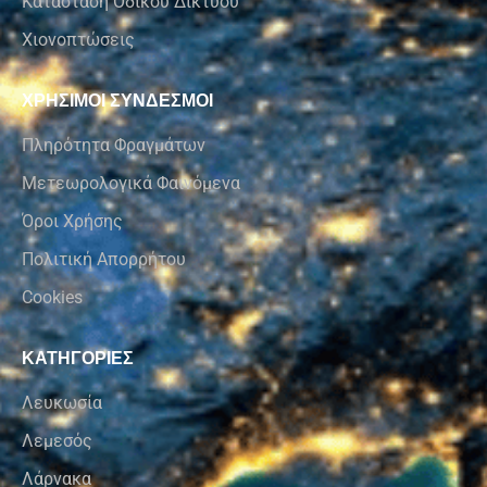
Κατάσταση Οδικού Δικτύου
Χιονοπτώσεις
ΧΡΗΣΙΜΟΙ ΣΥΝΔΕΣΜΟΙ
Πληρότητα Φραγμάτων
Μετεωρολογικά Φαινόμενα
Όροι Χρήσης
Πολιτική Απορρήτου
Cookies
ΚΑΤΗΓΟΡΙΕΣ
Λευκωσία
Λεμεσός
Λάρνακα