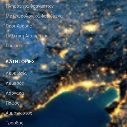
Πληρότητα Φραγμάτων
Μετεωρολογικά Φαινόμενα
Όροι Χρήσης
Πολιτική Απορρήτου
Cookies
ΚΑΤΗΓΟΡΙΕΣ
Λευκωσία
Λεμεσός
Λάρνακα
Πάφος
Αμμόχωστος
Τροοδος